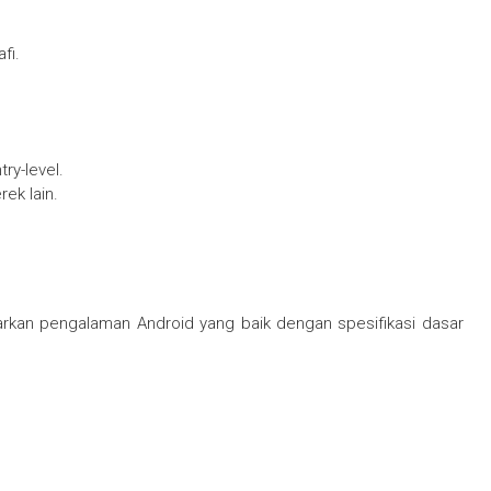
fi.
ry-level.
ek lain.
kan pengalaman Android yang baik dengan spesifikasi dasar