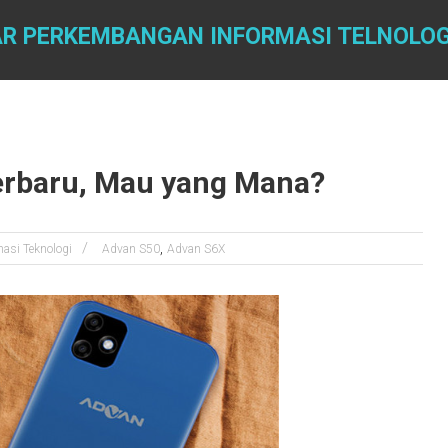
AR PERKEMBANGAN INFORMASI TELNOLOG
rbaru, Mau yang Mana?
,
masi Teknologi
Advan S50
Advan S6X