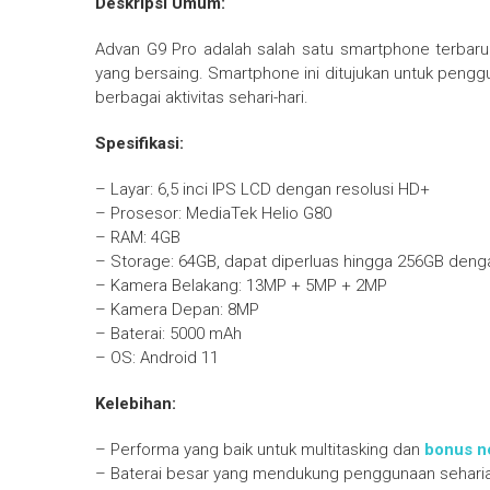
Deskripsi Umum:
Advan G9 Pro adalah salah satu smartphone terbar
yang bersaing. Smartphone ini ditujukan untuk peng
berbagai aktivitas sehari-hari.
Spesifikasi:
– Layar: 6,5 inci IPS LCD dengan resolusi HD+
– Prosesor: MediaTek Helio G80
– RAM: 4GB
– Storage: 64GB, dapat diperluas hingga 256GB deng
– Kamera Belakang: 13MP + 5MP + 2MP
– Kamera Depan: 8MP
– Baterai: 5000 mAh
– OS: Android 11
Kelebihan:
– Performa yang baik untuk multitasking dan
bonus n
– Baterai besar yang mendukung penggunaan sehari