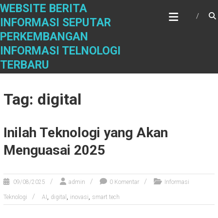
Skip
WEBSITE BERITA
to
INFORMASI SEPUTAR
content
PERKEMBANGAN
INFORMASI TELNOLOGI
TERBARU
Tag: digital
Inilah Teknologi yang Akan
Menguasai 2025
09/08/2025
admin
0 Komentar
Informasi
,
,
,
Teknologi
AI
digital
inovasi
smart tech