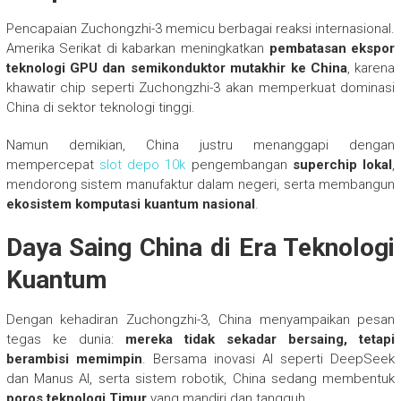
Pencapaian Zuchongzhi-3 memicu berbagai reaksi internasional.
Amerika Serikat di kabarkan meningkatkan
pembatasan ekspor
teknologi GPU dan semikonduktor mutakhir ke China
, karena
khawatir chip seperti Zuchongzhi-3 akan memperkuat dominasi
China di sektor teknologi tinggi.
Namun demikian, China justru menanggapi dengan
mempercepat
slot depo 10k
pengembangan
superchip lokal
,
mendorong sistem manufaktur dalam negeri, serta membangun
ekosistem komputasi kuantum nasional
.
Daya Saing China di Era Teknologi
Kuantum
Dengan kehadiran Zuchongzhi-3, China menyampaikan pesan
tegas ke dunia:
mereka tidak sekadar bersaing, tetapi
berambisi memimpin
. Bersama inovasi AI seperti DeepSeek
dan Manus AI, serta sistem robotik, China sedang membentuk
poros teknologi Timur
yang mandiri dan tangguh.