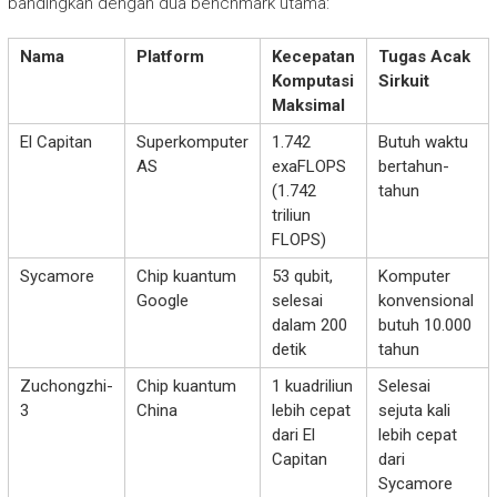
bandingkan dengan dua benchmark utama:
Nama
Platform
Kecepatan
Tugas Acak
Komputasi
Sirkuit
Maksimal
El Capitan
Superkomputer
1.742
Butuh waktu
AS
exaFLOPS
bertahun-
(1.742
tahun
triliun
FLOPS)
Sycamore
Chip kuantum
53 qubit,
Komputer
Google
selesai
konvensional
dalam 200
butuh 10.000
detik
tahun
Zuchongzhi-
Chip kuantum
1 kuadriliun
Selesai
3
China
lebih cepat
sejuta kali
dari El
lebih cepat
Capitan
dari
Sycamore