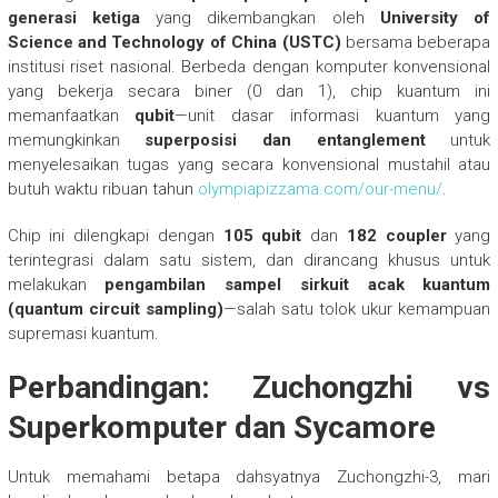
generasi ketiga
yang dikembangkan oleh
University of
Science and Technology of China (USTC)
bersama beberapa
institusi riset nasional. Berbeda dengan komputer konvensional
yang bekerja secara biner (0 dan 1), chip kuantum ini
memanfaatkan
qubit
—unit dasar informasi kuantum yang
memungkinkan
superposisi dan entanglement
untuk
menyelesaikan tugas yang secara konvensional mustahil atau
butuh waktu ribuan tahun
olympiapizzama.com/our-menu/
.
Chip ini dilengkapi dengan
105 qubit
dan
182 coupler
yang
terintegrasi dalam satu sistem, dan dirancang khusus untuk
melakukan
pengambilan sampel sirkuit acak kuantum
(quantum circuit sampling)
—salah satu tolok ukur kemampuan
supremasi kuantum.
Perbandingan: Zuchongzhi vs
Superkomputer dan Sycamore
Untuk memahami betapa dahsyatnya Zuchongzhi-3, mari