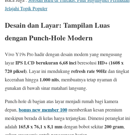
Jelajahi Topik Populer
Desain dan Layar: Tampilan Luas
dengan Punch-Hole Modern
Vivo Y19s Pro hadir dengan desain modern yang mengusung
IPS LCD berukuran 6,68 inci
HD+ (1608 x
layar
beresolusi
720 piksel)
refresh rate 90Hz
. Layar ini mendukung
dan tingkat
1.000 nits
kecerahan hingga
, membuatnya tetap nyaman di
gunakan di bawah sinar matahari langsung.
Punch-hole di bagian atas layar menjadi rumah bagi kamera
bonus new member 100
depan,
memberikan kesan premium
meskipun berada di kelas harga terjangkau. Dimensi perangkat ini
165,8 x 76,1 x 8,1 mm
200 gram
adalah
dengan bobot sekitar
,
cukup ergonomis untuk penggunaan harian.