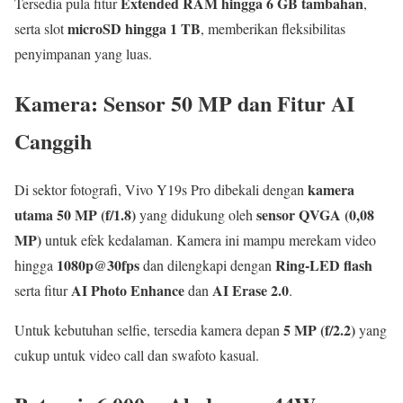
Extended RAM hingga 6 GB tambahan
Tersedia pula fitur
,
microSD hingga 1 TB
serta slot
, memberikan fleksibilitas
penyimpanan yang luas.
Kamera: Sensor 50 MP dan Fitur AI
Canggih
kamera
Di sektor fotografi, Vivo Y19s Pro dibekali dengan
utama 50 MP (f/1.8)
sensor QVGA (0,08
yang didukung oleh
MP)
untuk efek kedalaman. Kamera ini mampu merekam video
1080p@30fps
Ring-LED flash
hingga
dan dilengkapi dengan
AI Photo Enhance
AI Erase 2.0
serta fitur
dan
.
5 MP (f/2.2)
Untuk kebutuhan selfie, tersedia kamera depan
yang
cukup untuk video call dan swafoto kasual.